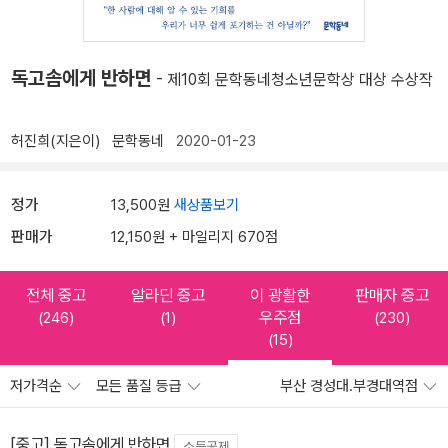
독고솜에게 반하면
- 제10회 문학동네청소년문학상 대상 수상작
허진희(지은이)
문학동네
2020-01-23
정가
13,500원
새상품보기
판매가
12,150원 + 마일리지 670점
전체 중고
알라딘 중고
이 광활한
판매자 중고
우주점
(246)
(1)
(230)
(15)
저가격순
모든 품질 등급
부산 경성대.부경대역점
[중고] 독고솜에게 반하면
소득공제