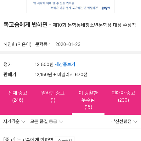
독고솜에게 반하면
- 제10회 문학동네청소년문학상 대상 수상작
허진희(지은이)
문학동네
2020-01-23
정가
13,500원
새상품보기
판매가
12,150원 + 마일리지 670점
전체 중고
알라딘 중고
이 광활한
판매자 중고
우주점
(246)
(1)
(230)
(15)
저가격순
모든 품질 등급
부산센텀점
[중고] 독고솜에게 반하면
소득공제