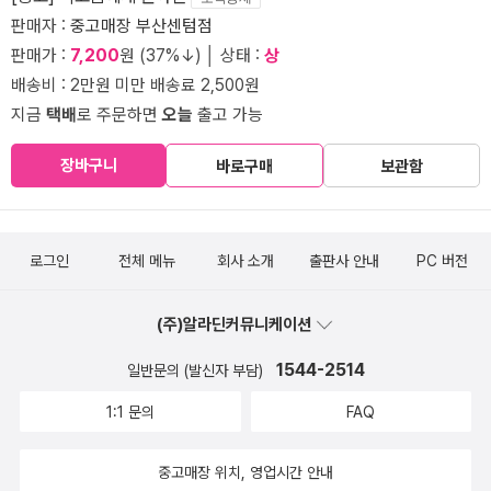
판매자 :
중고매장 부산센텀점
판매가 :
7,200
원 (37%↓) │ 상태 :
상
배송비 : 2만원 미만 배송료 2,500원
지금
택배
로 주문하면
오늘
출고 가능
장바구니
바로구매
보관함
로그인
전체 메뉴
회사 소개
출판사 안내
PC 버전
(주)알라딘커뮤니케이션
1544-2514
일반문의 (발신자 부담)
1:1 문의
FAQ
중고매장 위치, 영업시간 안내