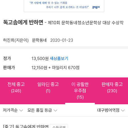
독고솜에게 반하면
- 제10회 문학동네청소년문학상 대상 수상작
허진희(지은이)
문학동네
2020-01-23
정가
13,500원
새상품보기
판매가
12,150원 + 마일리지 670점
전체 중고
알라딘 중고
이 광활한
판매자 중고
우주점
(246)
(1)
(230)
(15)
저가격순
모든 품질 등급
대구범어역점
[중고] 독고솜에게 반하면
소득공제