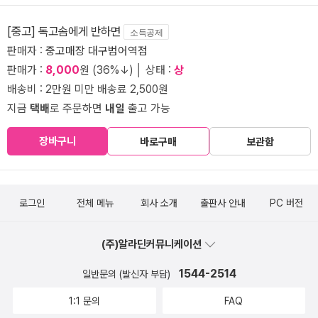
[중고] 독고솜에게 반하면
소득공제
판매자 :
중고매장 대구범어역점
판매가 :
8,000
원 (36%↓) │ 상태 :
상
배송비 : 2만원 미만 배송료 2,500원
지금
택배
로 주문하면
내일
출고 가능
장바구니
바로구매
보관함
로그인
전체 메뉴
회사 소개
출판사 안내
PC 버전
(주)알라딘커뮤니케이션
1544-2514
일반문의 (발신자 부담)
1:1 문의
FAQ