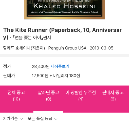
The Kite Runner (Paperback, 10, Anniversar
y)
- 『연을 쫓는 아이』원서
할레드 호세이니(지은이)
Penguin Group USA
2013-03-05
정가
28,400원
새상품보기
판매가
17,600원 + 마일리지 180점
전체 중고
알라딘 중고
이 광활한 우주점
판매자 중고
(10)
(0)
(4)
(6)
저가격순
모든 품질 등급