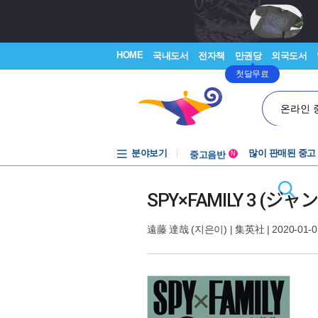
HOME
국내도서
전자책
만권당
외국도서
첫달무료
온라인 
분야보기
중고음반
많이 판매된 중고
N
1천원부터
중고음반
SPY×FAMILY 3 (
遠藤 達哉
(지은이) |
集英社
| 2020-01-0