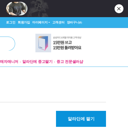
로그인
회원가입
마이페이지
고객센터
장바구니
(0)
판매자매니저
알라딘에 중고팔기
중고 전문셀러샵
알라딘에 팔기