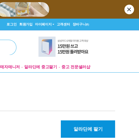
로그인
회원가입
마이페이지
고객센터
장바구니
(0)
판매자매니저
알라딘에 중고팔기
중고 전문셀러샵
알라딘에 팔기