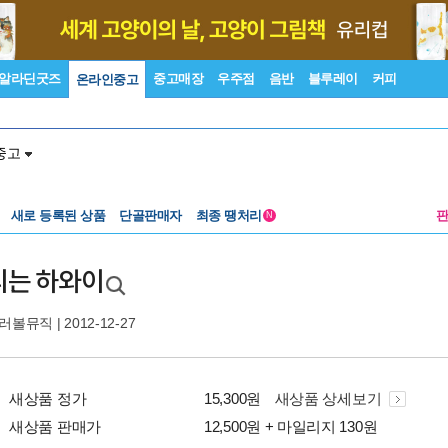
알라딘굿즈
중고매장
우주점
음반
블루레이
커피
온라인중고
중고
새로 등록된 상품
단골판매자
최종 땡처리
N
리는 하와이
러볼뮤직
| 2012-12-27
새상품 정가
15,300원
새상품 상세보기
새상품 판매가
12,500원 + 마일리지 130원