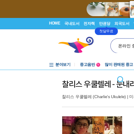
HOME
국내도서
전자책
만권당
외국도서
첫달무료
온라인 
분야보기
중고음반
많이 판매된 중고
N
1천원부터
중고음반
찰리스 우쿨렐레 - 눈내
찰리스 우쿨렐레 (Charlie's Ukulele)
|
미