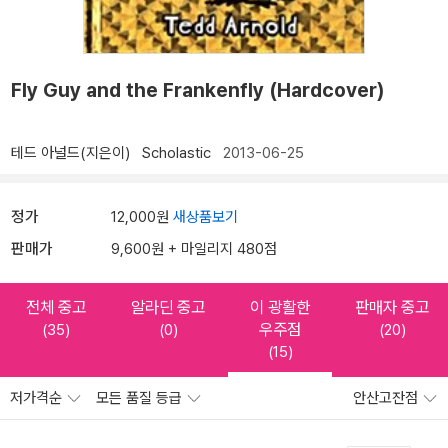
Fly Guy and the Frankenfly (Hardcover)
테드 아널드(지은이)
Scholastic
2013-06-25
정가
12,000원
새상품보기
판매가
9,600원 + 마일리지 480점
전체 중고
알라딘 중고
이 광활한
판매자 중고
우주점
(35)
(0)
(20)
(15)
저가격순
모든 품질 등급
안산고잔점