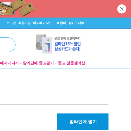
로그인
회원가입
마이페이지
고객센터
장바구니
(0)
판매자매니저
알라딘에 중고팔기
중고 전문셀러샵
알라딘에 팔기