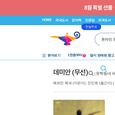
HOME
국내도서
전자책
만권당
외국도서
첫달무료
온라인 
중고음반
1천원부터
분야보기
많이 판매된 중고
중고음반
N
데미안 (무선)
문학동네 세
|
헤르만 헤세
(지은이),
안인희
(옮긴이) |