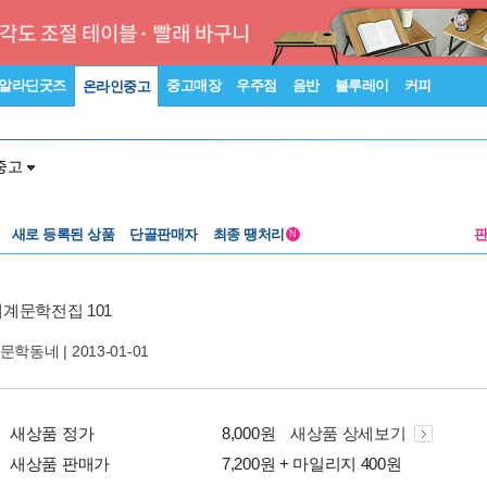
알라딘굿즈
중고매장
우주점
음반
블루레이
커피
온라인중고
중고
새로 등록된 상품
단골판매자
최종 땡처리
N
계문학전집 101
문학동네
| 2013-01-01
새상품 정가
8,000원
새상품 상세보기
새상품 판매가
7,200원 + 마일리지 400원