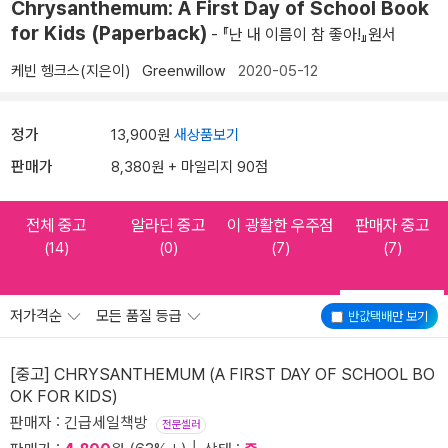
Chrysanthemum: A First Day of School Book
for Kids (Paperback)
- 『난 내 이름이 참 좋아!』원서
케빈 헹크스(지은이)
Greenwillow
2020-05-12
정가
13,900원
새상품보기
판매가
8,380원 + 마일리지 90점
전체 중고
알라딘 중고
이 광활한 우주점
판매자 중고
(14)
(0)
(7)
(7)
저가격순
모든 품질 등급
반값택배
만 보기
[중고] CHRYSANTHEMUM (A FIRST DAY OF SCHOOL BO
OK FOR KIDS)
판매자 : 긴급세일책방
전문셀러