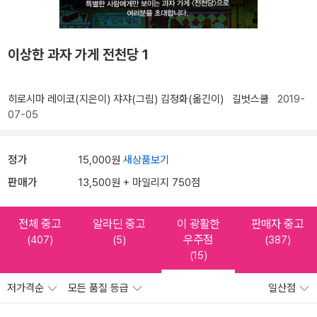
이상한 과자 가게 전천당 1
히로시마 레이코(지은이)
쟈쟈(그림)
김정화(옮긴이)
길벗스쿨
2019-
07-05
정가
15,000원
새상품보기
판매가
13,500원 + 마일리지 750점
전체 중고
알라딘 중고
이 광활한
판매자 중고
우주점
(407)
(5)
(387)
(15)
저가격순
모든 품질 등급
일산점