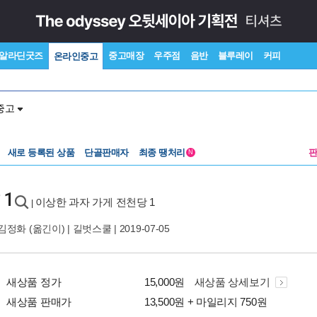
알라딘굿즈
중고매장
우주점
음반
블루레이
커피
온라인중고
중고
새로 등록된 상품
단골판매자
최종 땡처리
N
 1
이상한 과자 가게 전천당 1
|
김정화
(옮긴이) |
길벗스쿨
| 2019-07-05
새상품 정가
15,000원
새상품 상세보기
새상품 판매가
13,500원 + 마일리지 750원