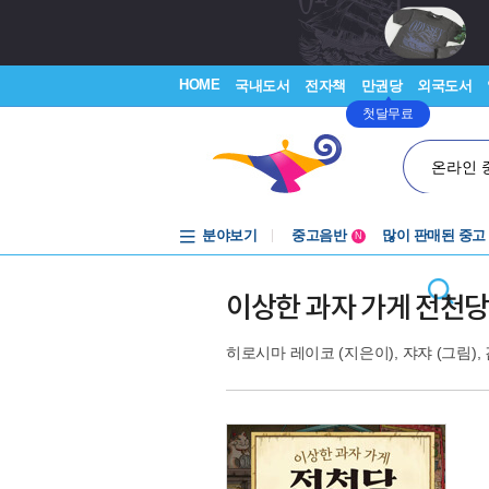
HOME
국내도서
전자책
만권당
외국도서
첫달무료
온라인 
분야보기
중고음반
많이 판매된 중고
N
1천원부터
중고음반
이상한 과자 가게 전천당
히로시마 레이코
(지은이),
쟈쟈
(그림),