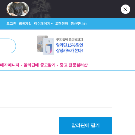
로그인
회원가입
마이페이지
고객센터
장바구니
(0)
판매자매니저
알라딘에 중고팔기
중고 전문셀러샵
알라딘에 팔기