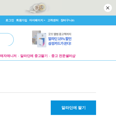
로그인
회원가입
마이페이지
고객센터
장바구니
(0)
판매자매니저
알라딘에 중고팔기
중고 전문셀러샵
알라딘에 팔기