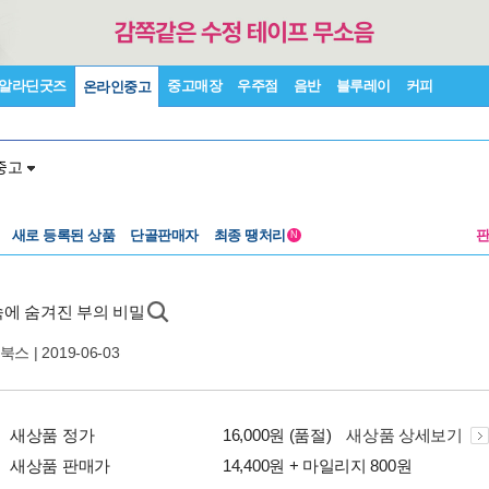
알라딘굿즈
중고매장
우주점
음반
블루레이
커피
온라인중고
중고
새로 등록된 상품
단골판매자
최종 땡처리
N
에 숨겨진 부의 비밀
북스
| 2019-06-03
새상품 정가
16,000원 (품절)
새상품 상세보기
새상품 판매가
14,400원 + 마일리지 800원