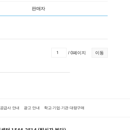
판매자
/ 0페이지
이동
·공급사 안내
광고 안내
학교·기업·기관 대량구매
센터 1544-2514 (발신자 부담)