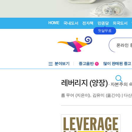
HOME
국내도서
전자책
만권당
외국도서
첫달무료
온라인 
분야보기
중고음반
많이 판매된 중고
N
1천원부터
중고음반
레버리지 (양장)
자본주의 속
-
롭 무어
(지은이),
김유미
(옮긴이) |
다산