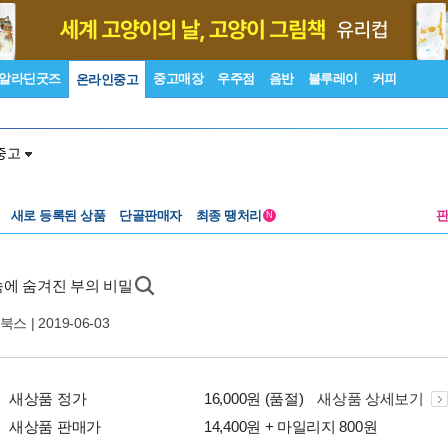
알라딘굿즈
중고매장
우주점
음반
블루레이
커피
온라인중고
중고
새로 등록된 상품
단골판매자
최종 땡처리
N
에 숨겨진 부의 비밀
북스
| 2019-06-03
새상품 정가
16,000원 (품절)
새상품 상세보기
새상품 판매가
14,400원 + 마일리지 800원