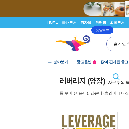
HOME
국내도서
전자책
만권당
외국도서
첫달무료
온라인 
분야보기
중고음반
많이 판매된 중고
N
1천원부터
중고음반
레버리지 (양장)
자본주의 속
-
롭 무어
(지은이),
김유미
(옮긴이) |
다산