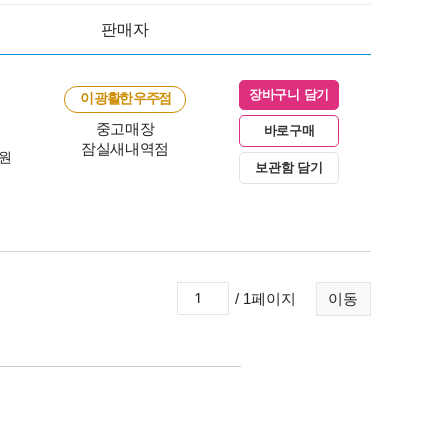
판매자
장바구니 담기
이 광활한 우주점
중고매장
바로구매
잠실새내역점
0원
보관함 담기
/ 1페이지
이동