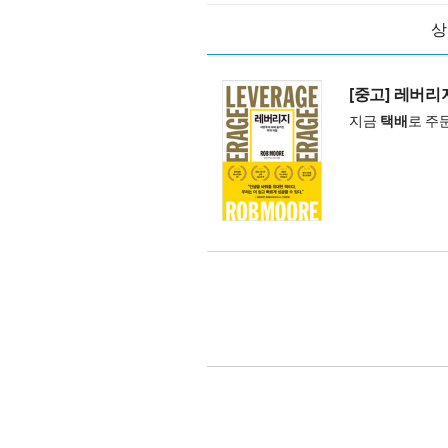
상
[중고] 레버리지
지금
택배
로 주