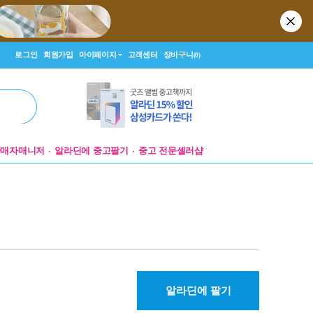
로그인
회원가입
마이페이지
고객센터
장바구니
(0)
판매자매니저
알라딘에 중고팔기
중고 전문셀러샵
알라딘에 팔기