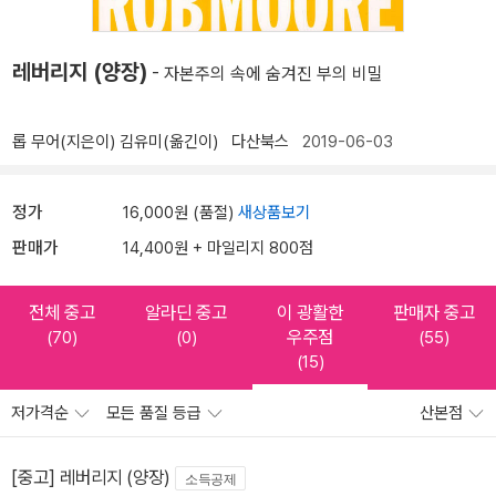
레버리지 (양장)
- 자본주의 속에 숨겨진 부의 비밀
롭 무어(지은이)
김유미(옮긴이)
다산북스
2019-06-03
정가
16,000원 (품절)
새상품보기
판매가
14,400원 + 마일리지 800점
전체 중고
알라딘 중고
이 광활한
판매자 중고
우주점
(70)
(0)
(55)
(15)
저가격순
모든 품질 등급
산본점
[중고] 레버리지 (양장)
소득공제