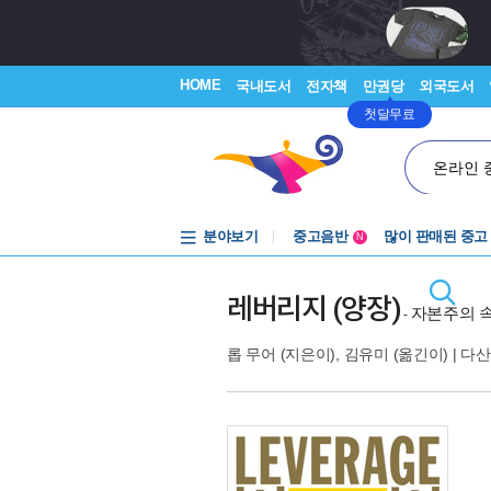
HOME
국내도서
전자책
만권당
외국도서
첫달무료
온라인 
분야보기
중고음반
많이 판매된 중고
N
1천원부터
중고음반
레버리지 (양장)
자본주의 속
-
롭 무어
(지은이),
김유미
(옮긴이) |
다산