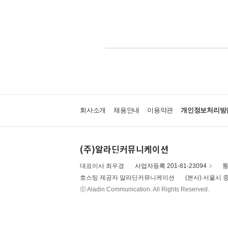
회사소개
채용안내
이용약관
개인정보처리방
(주)알라딘커뮤니케이션
대표이사 최우경
사업자등록 201-81-23094
통
호스팅 제공자 알라딘커뮤니케이션
(본사) 서울시 중
ⓒ Aladin Communication. All Rights Reserved.