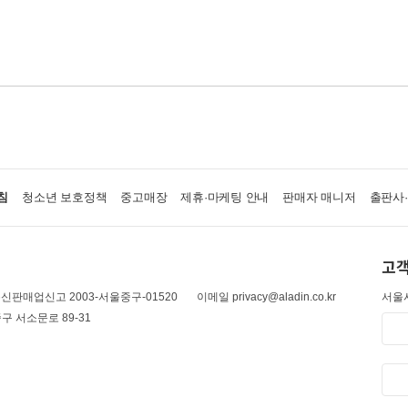
침
청소년 보호정책
중고매장
제휴·마케팅 안내
판매자 매니저
출판사
고객
신판매업신고 2003-서울중구-01520
이메일 privacy@aladin.co.kr
서울시
구 서소문로 89-31