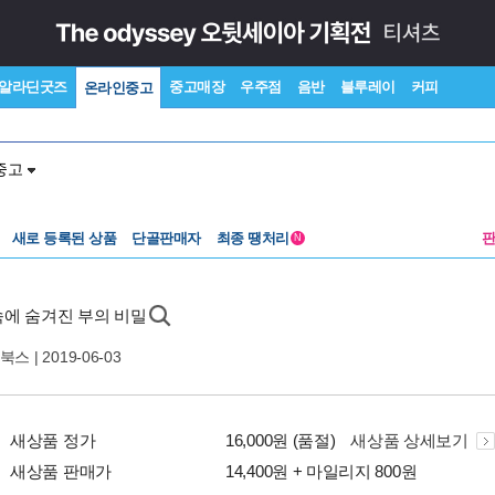
알라딘굿즈
중고매장
우주점
음반
블루레이
커피
온라인중고
중고
새로 등록된 상품
단골판매자
최종 땡처리
N
에 숨겨진 부의 비밀
북스
| 2019-06-03
새상품 정가
16,000원 (품절)
새상품 상세보기
새상품 판매가
14,400원 + 마일리지 800원