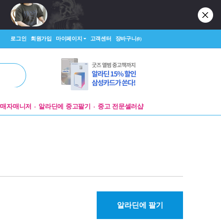
로그인
회원가입
마이페이지
고객센터
장바구니
(0)
판매자매니저
알라딘에 중고팔기
중고 전문셀러샵
알라딘에 팔기