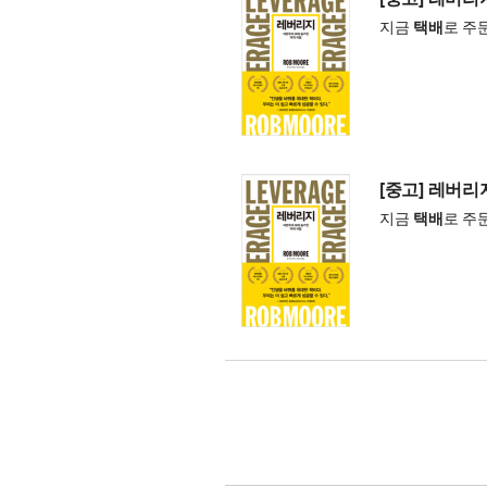
지금
택배
로 주
[중고] 레버리지
지금
택배
로 주