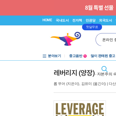
HOME
국내도서
전자책
만권당
외국도서
첫달무료
온라인 
분야보기
중고음반
많이 판매된 중고
N
1천원부터
중고음반
레버리지 (양장)
자본주의 속
-
롭 무어
(지은이),
김유미
(옮긴이) |
다산