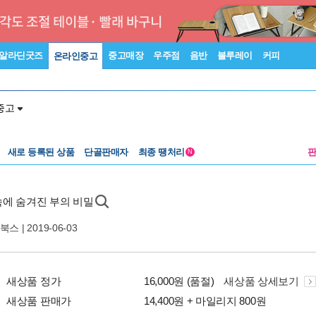
알라딘굿즈
중고매장
우주점
음반
블루레이
커피
온라인중고
중고
새로 등록된 상품
단골판매자
최종 땡처리
N
에 숨겨진 부의 비밀
북스
| 2019-06-03
새상품 정가
16,000원 (품절)
새상품 상세보기
새상품 판매가
14,400원 + 마일리지 800원