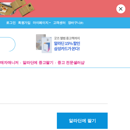
로그인
회원가입
마이페이지
고객센터
장바구니
(0)
판매자매니저
알라딘에 중고팔기
중고 전문셀러샵
알라딘에 팔기