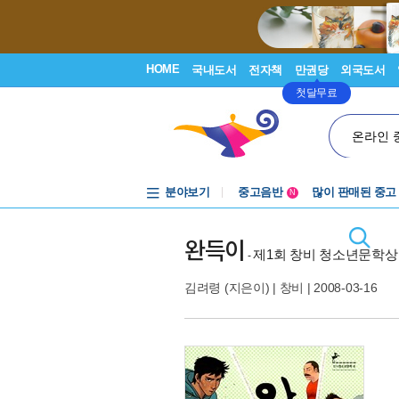
HOME
국내도서
전자책
만권당
외국도서
첫달무료
온라인 
분야보기
중고음반
많이 판매된 중고
N
1천원부터
중고음반
완득이
제1회 창비 청소년문학상
-
김려령
(지은이) |
창비
| 2008-03-16