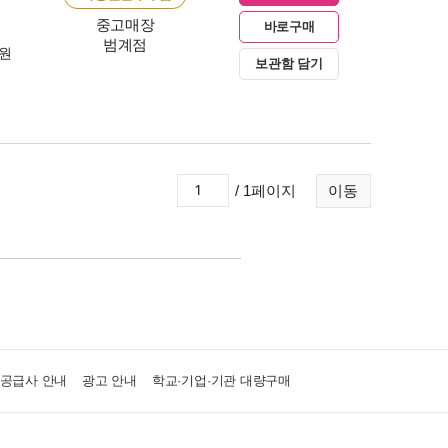
중고매장
바로구매
범계점
0원
보관함 담기
/ 1페이지
이동
·공급사 안내
광고 안내
학교·기업·기관 대량구매