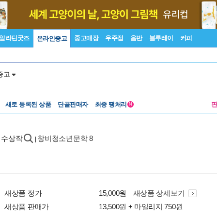
알라딘굿즈
중고매장
우주점
음반
블루레이
커피
온라인중고
중고
새로 등록된 상품
단골판매자
최종 땡처리
N
 수상작
창비청소년문학 8
|
새상품 정가
15,000원
새상품 상세보기
새상품 판매가
13,500원 + 마일리지 750원