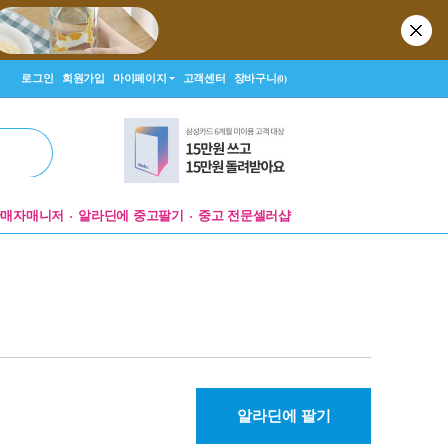
로그인
회원가입
마이페이지
고객센터
장바구니
(0)
판매자매니저
알라딘에 중고팔기
중고 전문셀러샵
알라딘에 팔기