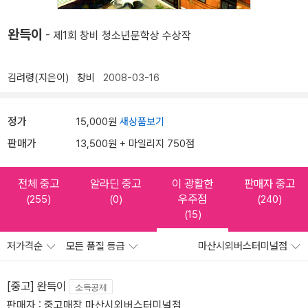
완득이
- 제1회 창비 청소년문학상 수상작
김려령(지은이)
창비
2008-03-16
정가
15,000원
새상품보기
판매가
13,500원 + 마일리지 750점
전체 중고
알라딘 중고
이 광활한
판매자 중고
우주점
(255)
(0)
(240)
(15)
저가격순
모든 품질 등급
마산시외버스터미널점
[중고] 완득이
소득공제
판매자 :
중고매장 마산시외버스터미널점