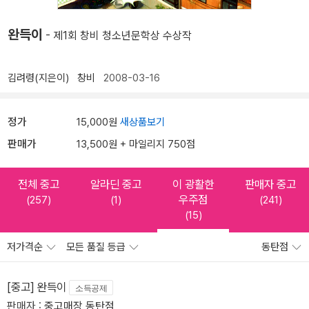
완득이
- 제1회 창비 청소년문학상 수상작
김려령(지은이)
창비
2008-03-16
정가
15,000원
새상품보기
판매가
13,500원 + 마일리지 750점
전체 중고
알라딘 중고
이 광활한
판매자 중고
우주점
(257)
(1)
(241)
(15)
저가격순
모든 품질 등급
동탄점
[중고] 완득이
소득공제
판매자 :
중고매장 동탄점