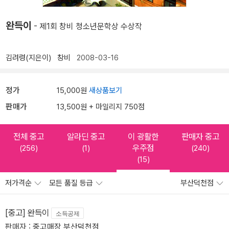
완득이
- 제1회 창비 청소년문학상 수상작
김려령(지은이)
창비
2008-03-16
정가
15,000원
새상품보기
판매가
13,500원 + 마일리지 750점
전체 중고
알라딘 중고
이 광활한
판매자 중고
우주점
(256)
(1)
(240)
(15)
저가격순
모든 품질 등급
부산덕천점
[중고] 완득이
소득공제
판매자 :
중고매장 부산덕천점