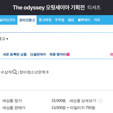
알라딘굿즈
중고매장
우주점
음반
블루레이
커피
온라인중고
중고
새로 등록된 상품
단골판매자
최종 땡처리
N
 수상작
창비청소년문학 8
|
새상품 정가
15,000원
새상품 상세보기
새상품 판매가
13,500원 + 마일리지 750원