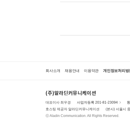
회사소개
채용안내
이용약관
개인정보처리방
(주)알라딘커뮤니케이션
대표이사 최우경
사업자등록 201-81-23094
통
호스팅 제공자 알라딘커뮤니케이션
(본사) 서울시 중
ⓒ Aladin Communication. All Rights Reserved.