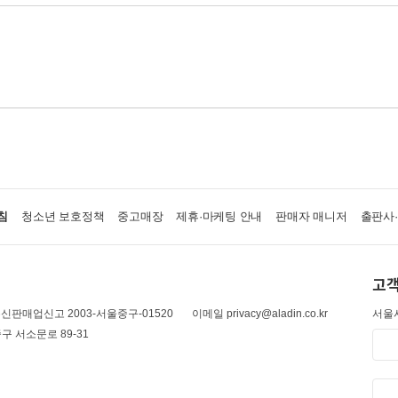
침
청소년 보호정책
중고매장
제휴·마케팅 안내
판매자 매니저
출판사
고객
신판매업신고 2003-서울중구-01520
이메일 privacy@aladin.co.kr
서울시
구 서소문로 89-31