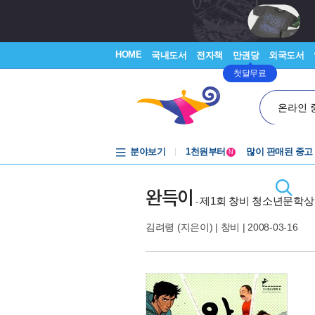
HOME
국내도서
전자책
만권당
외국도서
첫달무료
온라인 
중고음반
분야보기
1천원부터
많이 판매된 중고
N
중고음반
완득이
제1회 창비 청소년문학상
-
김려령
(지은이) |
창비
| 2008-03-16