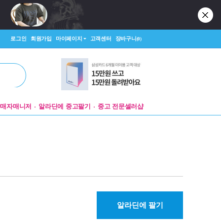
로그인
회원가입
마이페이지
고객센터
장바구니
(0)
판매자매니저
알라딘에 중고팔기
중고 전문셀러샵
알라딘에 팔기