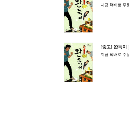
지금
택배
로 주
[중고] 완득이
지금
택배
로 주