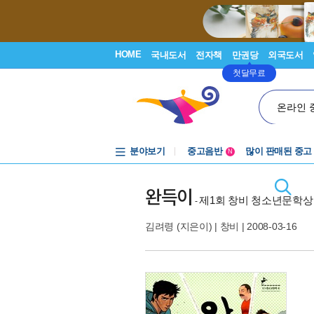
HOME
국내도서
전자책
만권당
외국도서
첫달무료
온라인 
분야보기
중고음반
많이 판매된 중고
N
1천원부터
중고음반
완득이
제1회 창비 청소년문학상
-
김려령
(지은이) |
창비
| 2008-03-16