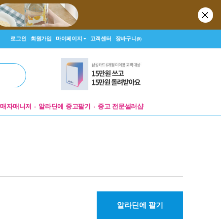
로그인
회원가입
마이페이지
고객센터
장바구니
(0)
판매자매니저
알라딘에 중고팔기
중고 전문셀러샵
알라딘에 팔기