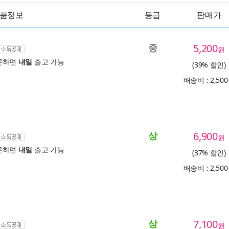
품정보
등급
판매가
중
5,200
원
문하면
내일
출고 가능
(39% 할인)
배송비 : 2,50
상
6,900
원
문하면
내일
출고 가능
(37% 할인)
배송비 : 2,50
상
7,100
원