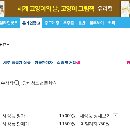
알라딘굿즈
중고매장
우주점
음반
블루레이
커피
온라인중고
중고
새로 등록된 상품
단골판매자
최종 땡처리
N
 수상작
창비청소년문학 8
|
새상품 정가
15,000원
새상품 상세보기
새상품 판매가
13,500원 + 마일리지 750원