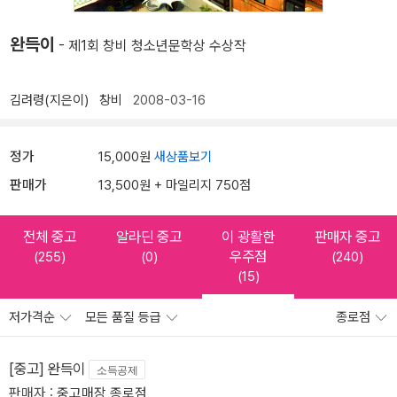
완득이
- 제1회 창비 청소년문학상 수상작
김려령(지은이)
창비
2008-03-16
정가
15,000원
새상품보기
판매가
13,500원 + 마일리지 750점
전체 중고
알라딘 중고
이 광활한
판매자 중고
우주점
(255)
(0)
(240)
(15)
저가격순
모든 품질 등급
종로점
[중고] 완득이
소득공제
판매자 :
중고매장 종로점