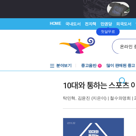
HOME
국내도서
전자책
만권당
외국도서
첫달무료
온라인 
분야보기
중고음반
많이 판매된 중고
N
1천원부터
중고음반
10대와 통하는 스포츠 
탁민혁
,
김윤진
(지은이) |
철수와영희
| 