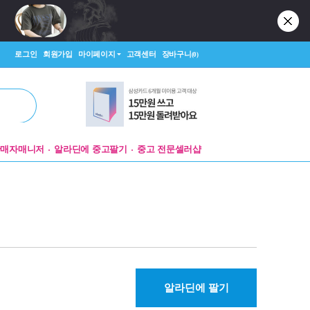
로그인
회원가입
마이페이지
고객센터
장바구니
(0)
판매자매니저
알라딘에 중고팔기
중고 전문셀러샵
알라딘에 팔기