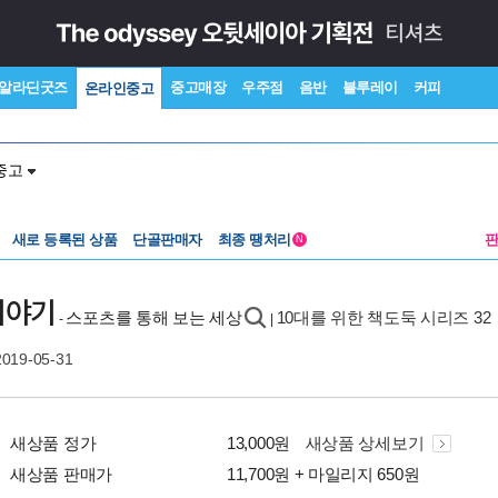
알라딘굿즈
중고매장
우주점
음반
블루레이
커피
온라인중고
중고
새로 등록된 상품
단골판매자
최종 땡처리
N
이야기
스포츠를 통해 보는 세상
10대를 위한 책도둑 시리즈 32
-
|
2019-05-31
새상품 정가
13,000원
새상품 상세보기
새상품 판매가
11,700원 + 마일리지 650원