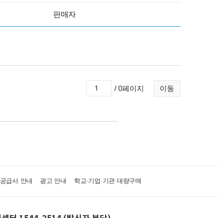
판매자
/ 0페이지
이동
·공급사 안내
광고 안내
학교·기업·기관 대량구매
센터 1544-2514 (발신자 부담)