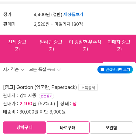
정가
4,400원 (절판)
새상품보기
판매가
3,520원 + 마일리지 180점
전체 중고
알라딘 중고
이 광활한 우주점
판매자 중고
(2)
(0)
(0)
(2)
저가격순
모든 품질 등급
반값택배
만 보기
[중고] Gordon (영국판, Paperback)
소득공제
판매자 : 강아지똥
전문셀러
판매가 :
2,100
원 (52%↓) │ 상태 :
상
배송비 : 30,000원 미만 3,000원
장바구니
바로구매
보관함