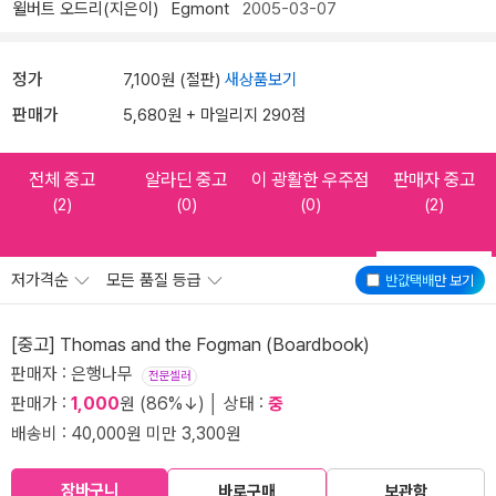
윌버트 오드리(지은이)
Egmont
2005-03-07
정가
7,100원 (절판)
새상품보기
판매가
5,680원 + 마일리지 290점
전체 중고
알라딘 중고
이 광활한 우주점
판매자 중고
(2)
(0)
(0)
(2)
저가격순
모든 품질 등급
반값택배
만 보기
[중고] Thomas and the Fogman (Boardbook)
판매자 : 은행나무
전문셀러
판매가 :
1,000
원 (86%↓) │ 상태 :
중
배송비 : 40,000원 미만 3,300원
장바구니
바로구매
보관함