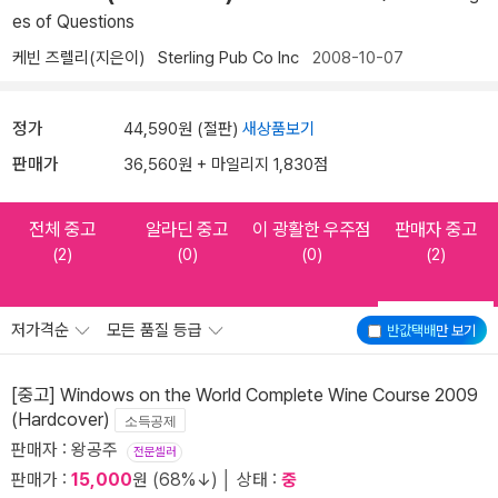
es of Questions
케빈 즈렐리(지은이)
Sterling Pub Co Inc
2008-10-07
정가
44,590원 (절판)
새상품보기
판매가
36,560원 + 마일리지 1,830점
전체 중고
알라딘 중고
이 광활한 우주점
판매자 중고
(2)
(0)
(0)
(2)
저가격순
모든 품질 등급
반값택배
만 보기
[중고] Windows on the World Complete Wine Course 2009
(Hardcover)
소득공제
판매자 : 왕공주
전문셀러
판매가 :
15,000
원 (68%↓) │ 상태 :
중