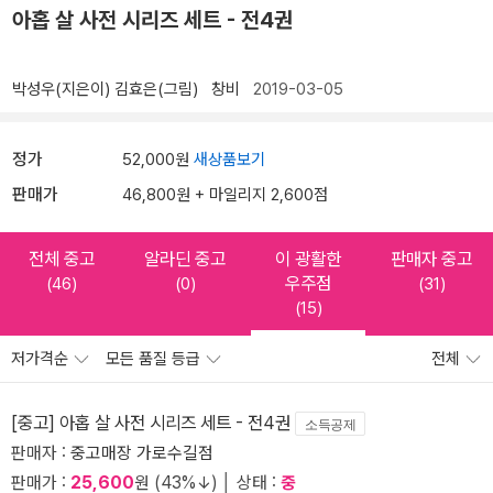
아홉 살 사전 시리즈 세트 - 전4권
박성우(지은이)
김효은(그림)
창비
2019-03-05
정가
52,000원
새상품보기
판매가
46,800원 + 마일리지 2,600점
전체 중고
알라딘 중고
이 광활한
판매자 중고
우주점
(46)
(0)
(31)
(15)
저가격순
모든 품질 등급
전체
[중고] 아홉 살 사전 시리즈 세트 - 전4권
소득공제
판매자 :
중고매장 가로수길점
판매가 :
25,600
원 (43%↓) │ 상태 :
중