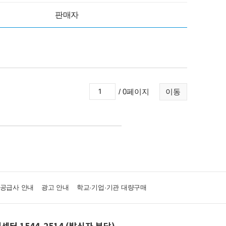
판매자
/ 0페이지
이동
·공급사 안내
광고 안내
학교·기업·기관 대량구매
센터 1544-2514 (발신자 부담)