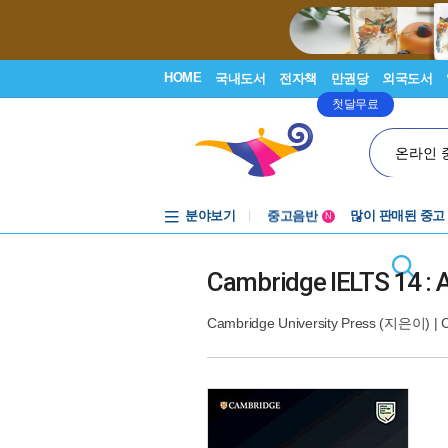
HOME
국내도서
전자책
만권당
외국도서
첫달무료
온라인 
분야보기
중고음반
많이 판매된 중고
N
1천원부터
중고음반
Cambridge IELTS 14 : 
Cambridge University Press
(지은이) |
C