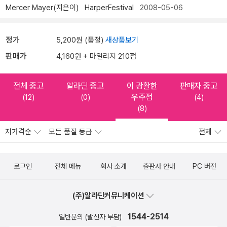
Mercer Mayer(지은이)
HarperFestival
2008-05-06
정가
5,200원 (품절)
새상품보기
판매가
4,160원 + 마일리지 210점
전체 중고
알라딘 중고
이 광활한
판매자 중고
우주점
(12)
(0)
(4)
(8)
저가격순
모든 품질 등급
전체
로그인
전체 메뉴
회사 소개
출판사 안내
PC 버전
(주)알라딘커뮤니케이션
1544-2514
일반문의 (발신자 부담)