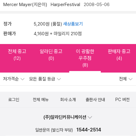
Mercer Mayer(지은이)
HarperFestival
2008-05-06
정가
5,200원 (품절)
새상품보기
판매가
4,160원 + 마일리지 210점
전체 중고
알라딘 중고
이 광활한
판매자 중고
우주점
(12)
(0)
(4)
(8)
저가격순
모든 품질 등급
전체
로그인
전체 메뉴
회사 소개
출판사 안내
PC 버전
(주)알라딘커뮤니케이션
1544-2514
일반문의 (발신자 부담)