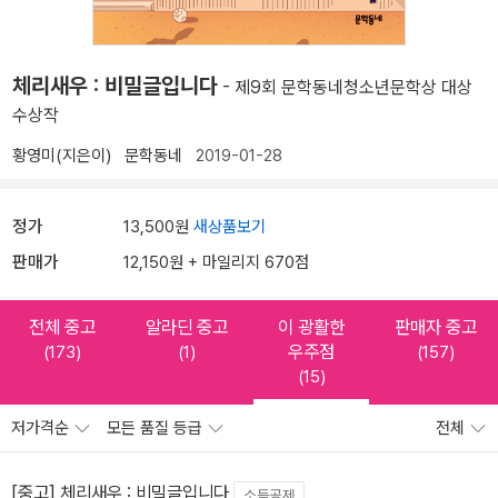
체리새우 : 비밀글입니다
- 제9회 문학동네청소년문학상 대상
수상작
황영미(지은이)
문학동네
2019-01-28
정가
13,500원
새상품보기
판매가
12,150원 + 마일리지 670점
전체 중고
알라딘 중고
이 광활한
판매자 중고
우주점
(173)
(1)
(157)
(15)
저가격순
모든 품질 등급
전체
[중고] 체리새우 : 비밀글입니다
소득공제