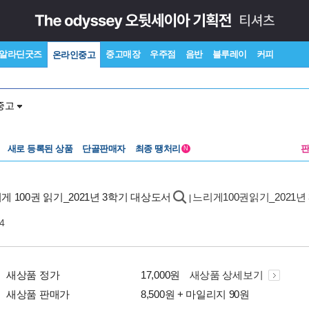
알라딘굿즈
중고매장
우주점
음반
블루레이
커피
온라인중고
중고
새로 등록된 상품
단골판매자
최종 땡처리
N
게 100권 읽기_2021년 3학기 대상도서
느리게100권읽기_2021년
|
4
새상품 정가
17,000원
새상품 상세보기
새상품 판매가
8,500원 + 마일리지 90원