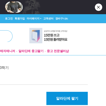
로그인
회원가입
마이페이지
고객센터
장바구니
(0)
판매자매니저
알라딘에 중고팔기
중고 전문셀러샵
 3학기
알라딘에 팔기