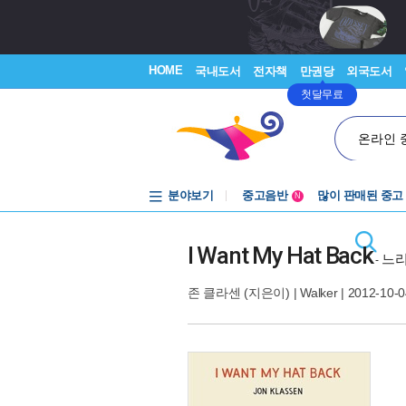
HOME
국내도서
전자책
만권당
외국도서
첫달무료
온라인 
분야보기
중고음반
많이 판매된 중고
N
1천원부터
중고음반
I Want My Hat Back
느리
-
존 클라센
(지은이) |
Walker
| 2012-10-0