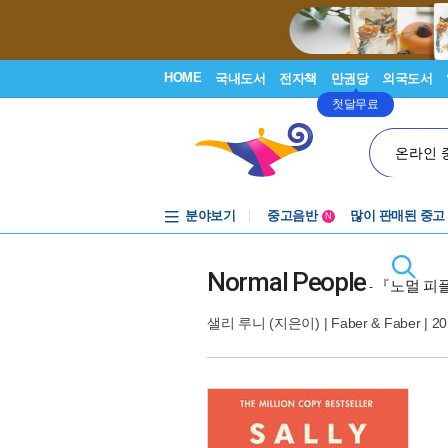
HOME
국내도서
전자책
만권당
외국도서
첫달무료
온라인 
분야보기
중고음반
많이 판매된 중고
N
1천원부터
중고음반
Normal People
『노멀 피
-
샐리 루니
(지은이) |
Faber & Faber
| 20