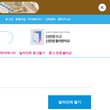
로그인
회원가입
마이페이지
고객센터
장바구니
(0)
판매자매니저
알라딘에 중고팔기
중고 전문셀러샵
알라딘에 팔기