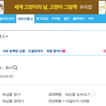
알라딘굿즈
중고매장
우주점
음반
블루레이
커피
온라인중고
중고
새로 등록된 상품
단골판매자
최종 땡처리
N
플』 원서
19-05-02
새상품 정가
18,900원
새상품 상세보기
새상품 판매가
10,030원 + 마일리지 110원