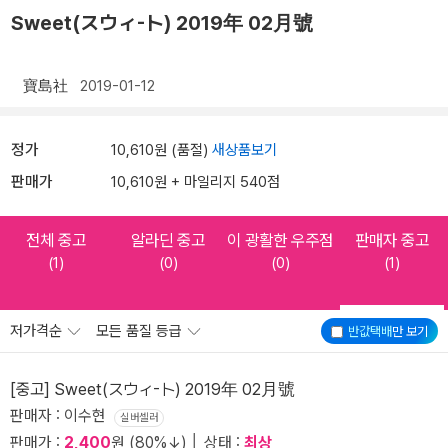
Sweet(スウィ-ト) 2019年 02月號
寶島社
2019-01-12
정가
10,610원 (품절)
새상품보기
판매가
10,610원 + 마일리지 540점
전체 중고
알라딘 중고
이 광활한 우주점
판매자 중고
(1)
(0)
(0)
(1)
저가격순
모든 품질 등급
반값택배
만 보기
[중고] Sweet(スウィ-ト) 2019年 02月號
판매자 : 이수현
실버셀러
판매가 :
2,400
원 (80%↓) │ 상태 :
최상