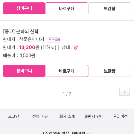
장바구니
바로구매
보관함
[중고] 문화의 신학
판매자 : 참좋은이야기
전문셀러
판매가 :
13,300
원 (11%↓) │ 상태 :
상
배송비 : 4,500원
장바구니
바로구매
보관함
1 / 2
로그인
전체 메뉴
회사 소개
출판사 안내
PC 버전
(주)알라딘커뮤니케이션