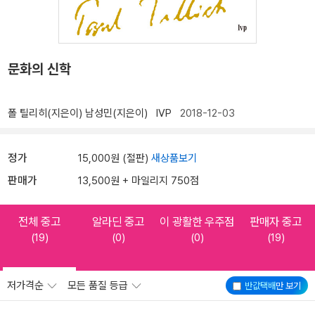
문화의 신학
폴 틸리히(지은이)
남성민(지은이)
IVP
2018-12-03
정가
15,000원 (절판)
새상품보기
판매가
13,500원 + 마일리지 750점
전체 중고
알라딘 중고
이 광활한 우주점
판매자 중고
(19)
(0)
(0)
(19)
저가격순
모든 품질 등급
반값택배
만 보기