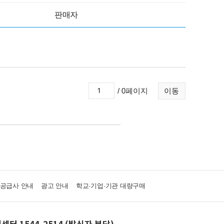
판매자
/ 0페이지
이동
·공급사 안내
광고 안내
학교·기업·기관 대량구매
센터 1544-2514 (발신자 부담)