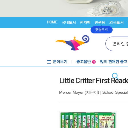
HOME
국내도서
전자책
만권당
외국도서
첫달무료
온라인 
분야보기
중고음반
많이 판매된 중고
N
1천원부터
중고음반
Little Critter First R
Mercer Mayer
(지은이) |
School Special