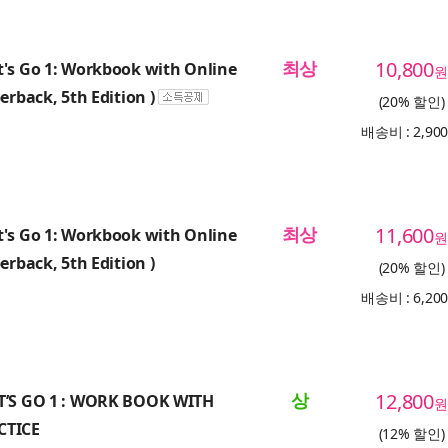
최상
10,800
's Go 1: Workbook with Online
원
erback, 5th Edition )
(20% 할인)
배송비 : 2,90
최상
11,600
's Go 1: Workbook with Online
원
erback, 5th Edition )
(20% 할인)
배송비 : 6,20
상
12,800
T’S GO 1 : WORK BOOK WITH
원
CTICE
(12% 할인)