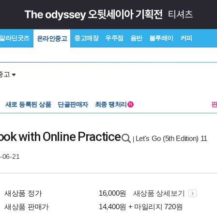
알라딘굿즈
중고매장
우주점
음반
블루레이
커피
온라인중고
중고
새로 등록된 상품
단골판매자
최종 땡처리
N
ok with Online Practice
Let's Go (5th Edition) 11
|
-06-21
새상품 정가
16,000원
새상품 상세보기
새상품 판매가
14,400원 + 마일리지 720원