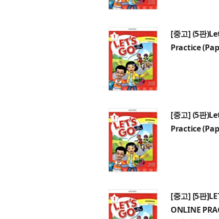
[중고] (5판)Let
Practice (Pap
[중고] (5판)Let
Practice (Pap
[중고] [5판]LE
ONLINE PRA