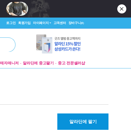
로그인
회원가입
마이페이지
고객센터
장바구니
(0)
판매자매니저
알라딘에 중고팔기
중고 전문셀러샵
알라딘에 팔기