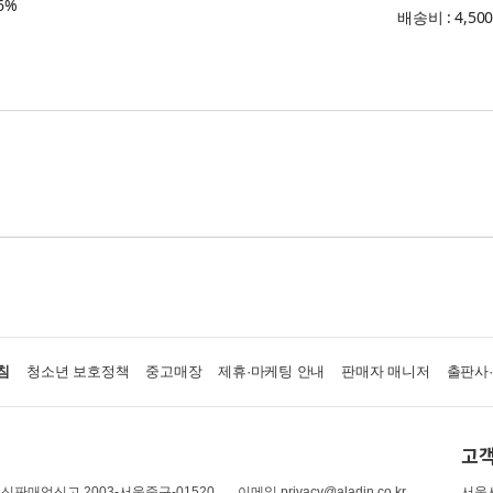
6%
배송비 : 4,50
침
청소년 보호정책
중고매장
제휴·마케팅 안내
판매자 매니저
출판사
고객
신판매업신고 2003-서울중구-01520
이메일 privacy@aladin.co.kr
서울시