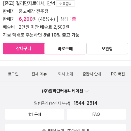
[중고] 킬리만자로에서, 안녕
소득공제
판매자 :
중고매장 전주점
판매가 :
6,200
원 (48%↓) │ 상태 :
중
배송비 : 2만원 미만 배송료 2,500원
지금
택배
로 주문하면
8월 10일 출고 가능
장바구니
바로구매
보관함
로그인
전체 메뉴
회사 소개
출판사 안내
PC 버전
(주)알라딘커뮤니케이션
1544-2514
일반문의 (발신자 부담)
1:1 문의
FAQ
중고매장 위치, 영업시간 안내