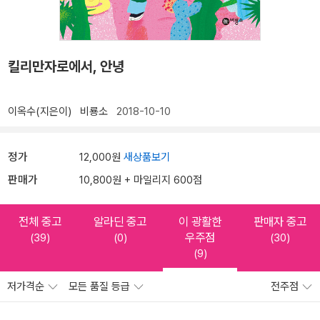
킬리만자로에서, 안녕
이옥수(지은이)
비룡소
2018-10-10
정가
12,000원
새상품보기
판매가
10,800원 + 마일리지 600점
전체 중고
알라딘 중고
이 광활한
판매자 중고
우주점
(39)
(0)
(30)
(9)
저가격순
모든 품질 등급
전주점