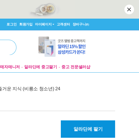
로그인
회원가입
마이페이지
고객센터
장바구니
(0)
판매자매니저
알라딘에 중고팔기
중고 전문셀러샵
즐거운 지식 (비룡소 청소년) 24
알라딘에 팔기