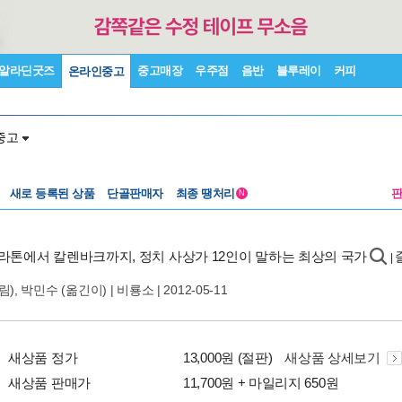
알라딘굿즈
중고매장
우주점
음반
블루레이
커피
온라인중고
중고
새로 등록된 상품
단골판매자
최종 땡처리
N
라톤에서 칼렌바크까지, 정치 사상가 12인이 말하는 최상의 국가
|
림),
박민수
(옮긴이) |
비룡소
| 2012-05-11
새상품 정가
13,000원 (절판)
새상품 상세보기
새상품 판매가
11,700원 + 마일리지 650원