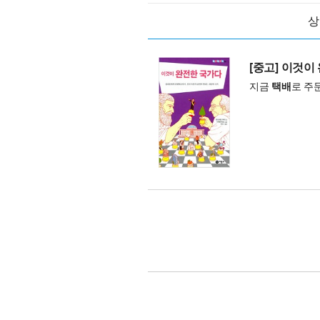
상
[중고] 이것이
지금
택배
로 주