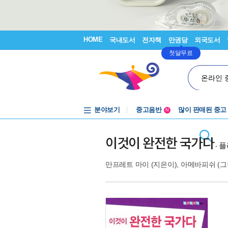
HOME
국내도서
전자책
만권당
외국도서
첫달무료
온라인 
중고음반
분야보기
많이 판매된 중고
N
1천원부터
중고음반
이것이 완전한 국가다
플
-
만프레트 마이
(지은이),
아메바피쉬
(그