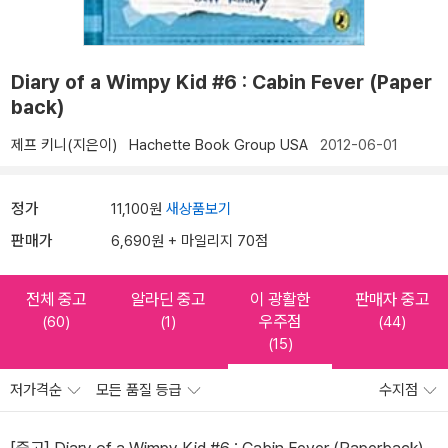
Diary of a Wimpy Kid #6 : Cabin Fever (Paper
back)
제프 키니(지은이)
Hachette Book Group USA
2012-06-01
정가
11,100원
새상품보기
판매가
6,690원 + 마일리지 70점
전체 중고
알라딘 중고
이 광활한
판매자 중고
우주점
(60)
(1)
(44)
(15)
저가격순
모든 품질 등급
수지점
[중고] Diary of a Wimpy Kid #6 : Cabin Fever (Paperback)