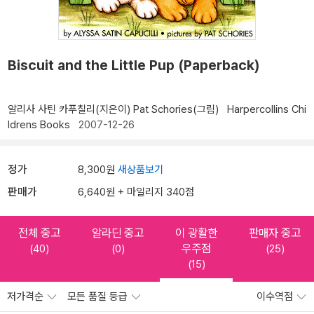
Biscuit and the Little Pup (Paperback)
알리사 사틴 카푸칠리(지은이)
Pat Schories(그림)
Harpercollins Chi
ldrens Books
2007-12-26
정가
8,300원
새상품보기
판매가
6,640원 + 마일리지 340점
전체 중고
알라딘 중고
이 광활한
판매자 중고
우주점
(40)
(0)
(25)
(15)
저가격순
모든 품질 등급
이수역점