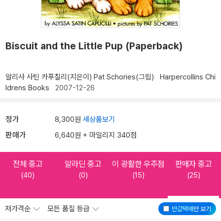
Biscuit and the Little Pup (Paperback)
알리사 사틴 카푸칠리(지은이)
Pat Schories(그림)
Harpercollins Chi
ldrens Books
2007-12-26
정가
8,300원
새상품보기
판매가
6,640원 + 마일리지 340점
전체 중고
알라딘 중고
이 광활한 우주점
판매자 중고
(40)
(0)
(15)
(25)
저가격순
모든 품질 등급
반값택배
만 보기