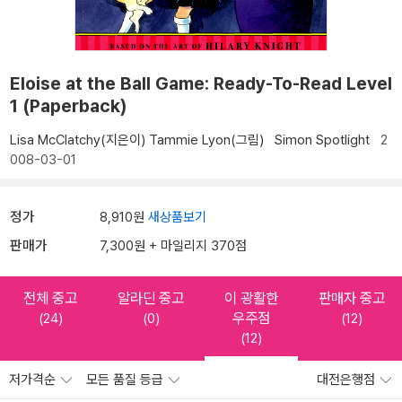
Eloise at the Ball Game: Ready-To-Read Level
1 (Paperback)
Lisa McClatchy(지은이)
Tammie Lyon(그림)
Simon Spotlight
2
008-03-01
정가
8,910원
새상품보기
판매가
7,300원 + 마일리지 370점
전체 중고
알라딘 중고
이 광활한
판매자 중고
우주점
(24)
(0)
(12)
(12)
저가격순
모든 품질 등급
대전은행점