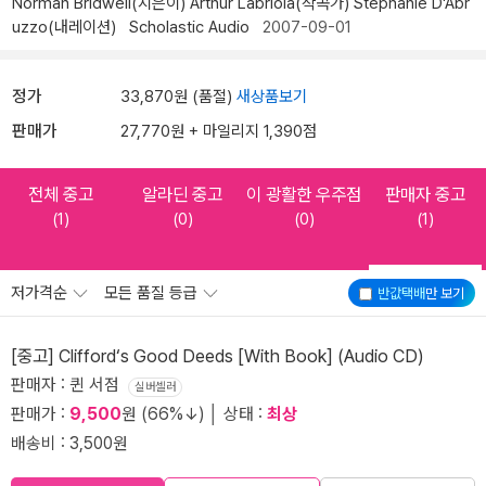
Norman Bridwell(지은이)
Arthur Labriola(작곡가)
Stephanie D'Abr
uzzo(내레이션)
Scholastic Audio
2007-09-01
정가
33,870원 (품절)
새상품보기
판매가
27,770원 + 마일리지 1,390점
전체 중고
알라딘 중고
이 광활한 우주점
판매자 중고
(1)
(0)
(0)
(1)
저가격순
모든 품질 등급
반값택배
만 보기
[중고] Clifford‘s Good Deeds [With Book] (Audio CD)
판매자 : 퀸 서점
실버셀러
판매가 :
9,500
원 (66%↓) │ 상태 :
최상
배송비 : 3,500원