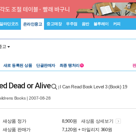
알라딘굿즈
중고매장
우주점
음반
블루레이
커피
온라인중고
중고
새로 등록된 상품
단골판매자
최종 땡처리
N
d Dead or Alive
I Can Read Book Level 3 (Book) 19
|
hildrens Books
| 2007-08-28
새상품 정가
8,900원
새상품 상세보기
새상품 판매가
7,120원 + 마일리지 360원