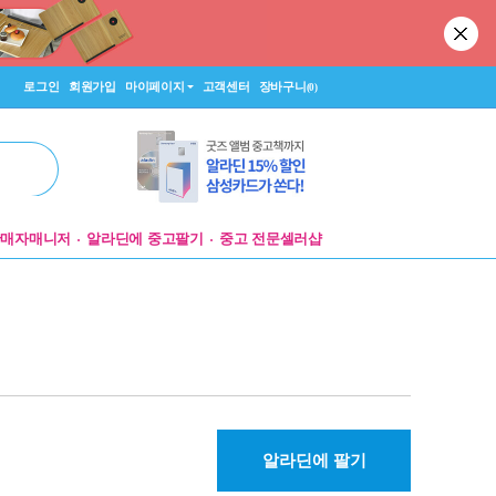
로그인
회원가입
마이페이지
고객센터
장바구니
(0)
판매자매니저
알라딘에 중고팔기
중고 전문셀러샵
알라딘에 팔기