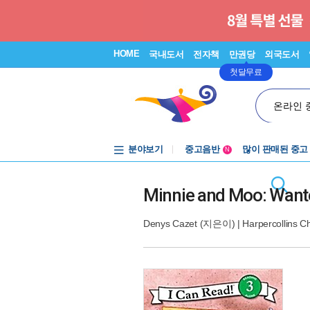
HOME
국내도서
전자책
만권당
외국도서
첫달무료
온라인 
분야보기
중고음반
많이 판매된 중고
N
1천원부터
중고음반
Minnie and Moo: Wante
Denys Cazet
(지은이) |
Harpercollins C