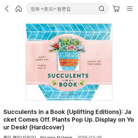
Succulents in a Book (Uplifting Editions): Ja
cket Comes Off. Plants Pop Up. Display on Yo
ur Desk! (Hardcover)
몰리 해치(지은이)
Abrams Noterie
2019-03-19