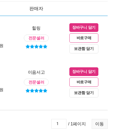
판매자
힐링
장바구니 담기
전문셀러
바로구매
0원
보관함 담기
이음서고
장바구니 담기
전문셀러
바로구매
0원
보관함 담기
/ 1페이지
이동