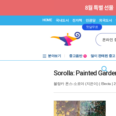
HOME
국내도서
전자책
만권당
외국도서
첫달무료
온라인 
분야보기
중고음반
많이 판매된 중고
N
1천원부터
중고음반
Sorolla: Painted Garde
블랑카 폰스-소로야
(지은이) |
Electa
| 