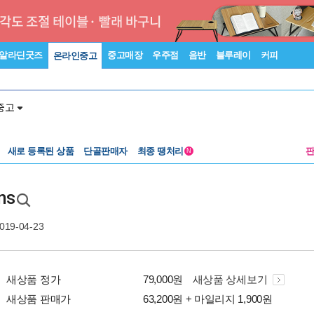
알라딘굿즈
중고매장
우주점
음반
블루레이
커피
온라인중고
중고
새로 등록된 상품
단골판매자
최종 땡처리
N
ns
2019-04-23
새상품 정가
79,000원
새상품 상세보기
새상품 판매가
63,200원 + 마일리지 1,900원