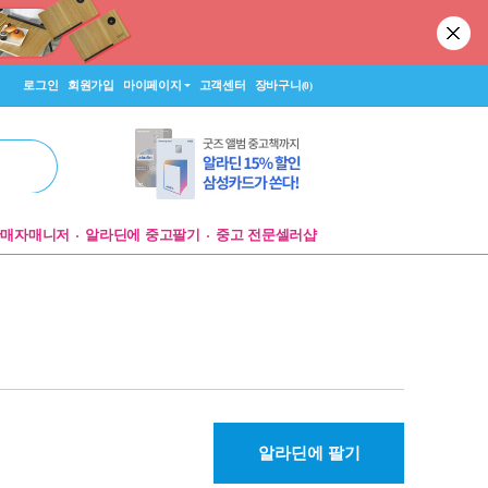
로그인
회원가입
마이페이지
고객센터
장바구니
(0)
판매자매니저
알라딘에 중고팔기
중고 전문셀러샵
알라딘에 팔기