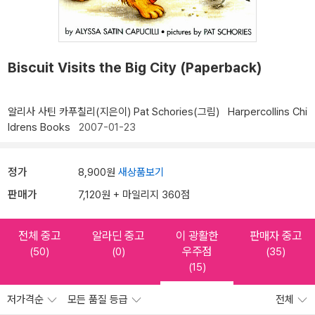
Biscuit Visits the Big City (Paperback)
알리사 사틴 카푸칠리(지은이)
Pat Schories(그림)
Harpercollins Chi
ldrens Books
2007-01-23
정가
8,900원
새상품보기
판매가
7,120원 + 마일리지 360점
전체 중고
알라딘 중고
이 광활한
판매자 중고
우주점
(50)
(0)
(35)
(15)
저가격순
모든 품질 등급
전체