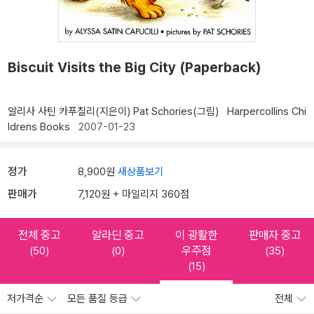
Biscuit Visits the Big City (Paperback)
알리사 사틴 카푸칠리(지은이)
Pat Schories(그림)
Harpercollins Chi
ldrens Books
2007-01-23
정가
8,900원
새상품보기
판매가
7,120원 + 마일리지 360점
전체 중고
알라딘 중고
이 광활한
판매자 중고
우주점
(50)
(0)
(35)
(15)
저가격순
모든 품질 등급
전체